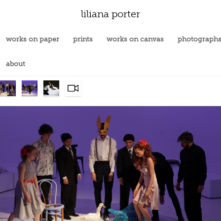
liliana porter
works on paper
prints
works on canvas
photograph
about